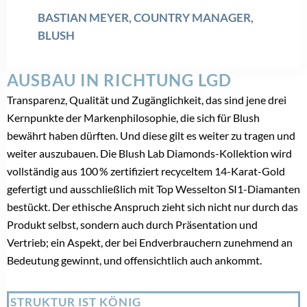
Teilen
Bastian Meyer
,
Blush
,
lab-grown Diamonds
,
TAGS:
Labordiamanten
,
LGD
,
Synthetische Diamanten
POST A COMMENT
Du musst
angemeldet
sein, um einen Kommentar abzugeben.