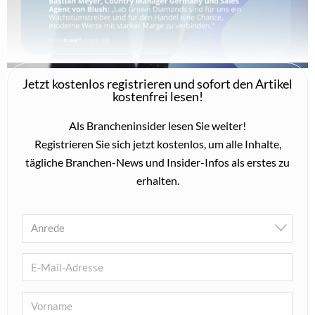
Triangel Crease Wood – Zeitlose Silberschmuck-
Kollektion mit Struktur
29. Juli 2026