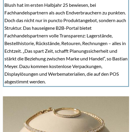
VERWANDTE THEMEN
Reparierbar statt austauschbar: Warum Service
bei Edelstahl zählt
Sind Labordiamanten in Edelstahl der nächste
Gamechanger?
Neue Preislagen: Warum Edelstahl im
Schmuckhandel an Bedeutung gewinnt
Mehr als Design: Wie FlowMotion den Ring neu
definiert