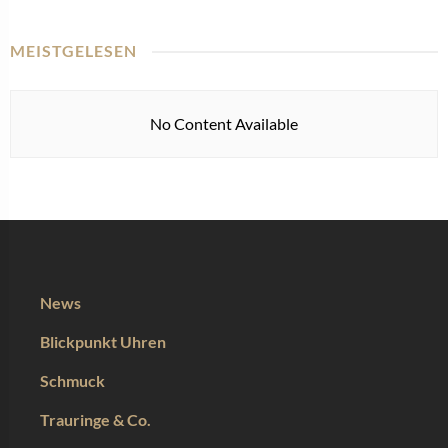
MEISTGELESEN
No Content Available
News
Blickpunkt Uhren
Schmuck
Trauringe & Co.