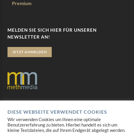
Premium
MELDEN SIE SICH HIER FÜR UNSEREN
NEWSLETTER AN!
JETZT ANMELDEN
Datenschutz
DIESE WEBSEITE VERWENDET COOKIES
Impressum
Wir verwenden Cookies um Ihnen eine optimale
Benutzererfahrung zu bieten. Hierbei handelt es sich um
AGB
kleine Textdateien, die auf Ihrem Endgerät abgelegt werden.