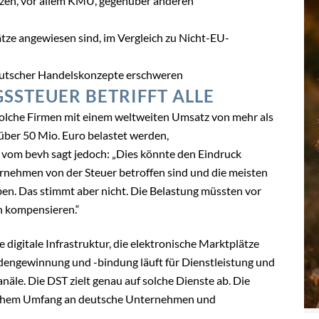
tzen, vor allem KMU, gegenüber anderen
ätze angewiesen sind, im Vergleich zu Nicht-EU-
 deutscher Handelskonzepte erschweren
GSSTEUER BETRIFFT ALLE
olche Firmen mit einem weltweiten Umsatz von mehr als
über 50 Mio. Euro belastet werden,
vom bevh sagt jedoch: „Dies könnte den Eindruck
ernehmen von der Steuer betroffen sind und die meisten
n. Das stimmt aber nicht. Die Belastung müssten vor
n kompensieren.“
digitale Infrastruktur, die elektronische Marktplätze
dengewinnung und -bindung läuft für Dienstleistung und
le. Die DST zielt genau auf solche Dienste ab. Die
eblichem Umfang an deutsche Unternehmen und