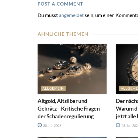
POST A COMMENT
Du musst
angemeldet
sein, um einen Kommenta
ÄHNLICHE THEMEN
ALLGEMEIN
ALLGEME
Altgold, Altsilber und
Der näch
Gekrätz – Kritische Fragen
Warum d
der Schadenregulierung
jetzt alle
30. Juli 2026
23. Juli 20