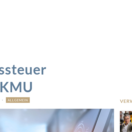
ssteuer
t KMU
ALLGEMEIN
VER