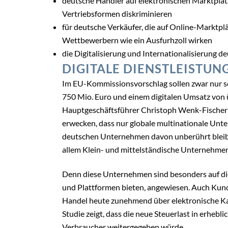
deutsche Händler auf elektronischen Marktplä
Vertriebsformen diskriminieren
für deutsche Verkäufer, die auf Online-Marktpl
Wettbewerbern wie ein Ausfurhzoll wirken
die Digitalisierung und Internationalisierung
DIGITALE DIENSTLEISTUN
Im EU-Kommissionsvorschlag sollen zwar nur s
750 Mio. Euro und einem digitalen Umsatz von 
Hauptgeschäftsführer Christoph Wenk-Fischer 
erwecken, dass nur globale multinationale Unt
deutschen Unternehmen davon unberührt bleibe
allem Klein- und mittelständische Unternehme
Denn diese Unternehmen sind besonders auf die 
und Plattformen bieten, angewiesen. Auch Kun
Handel heute zunehmend über elektronische Kanä
Studie zeigt, dass die neue Steuerlast in erh
Verbraucher weitergegeben würde.