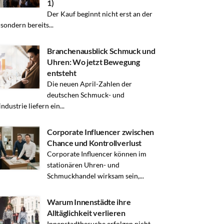
1)
Der Kauf beginnt nicht erst an der
 sondern bereits...
Branchenausblick Schmuck und
Uhren: Wo jetzt Bewegung
entsteht
Die neuen April-Zahlen der
deutschen Schmuck- und
ndustrie liefern ein...
Corporate Influencer zwischen
Chance und Kontrollverlust
Corporate Influencer können im
stationären Uhren- und
Schmuckhandel wirksam sein,...
Warum Innenstädte ihre
Alltäglichkeit verlieren
Innenstadtbesuche erfolgen nicht