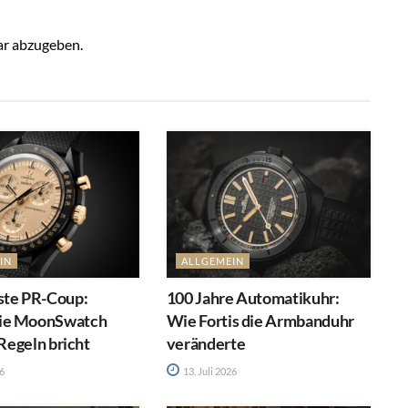
r abzugeben.
IN
ALLGEMEIN
ste PR-Coup:
100 Jahre Automatikuhr:
ie MoonSwatch
Wie Fortis die Armbanduhr
 Regeln bricht
veränderte
26
13. Juli 2026