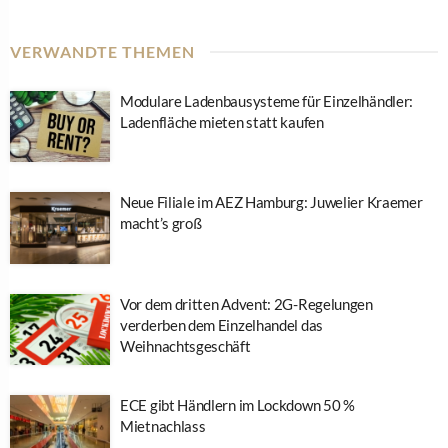
VERWANDTE THEMEN
Modulare Ladenbausysteme für Einzelhändler:
Ladenfläche mieten statt kaufen
Neue Filiale im AEZ Hamburg: Juwelier Kraemer
macht’s groß
Vor dem dritten Advent: 2G-Regelungen
verderben dem Einzelhandel das
Weihnachtsgeschäft
ECE gibt Händlern im Lockdown 50 %
Mietnachlass