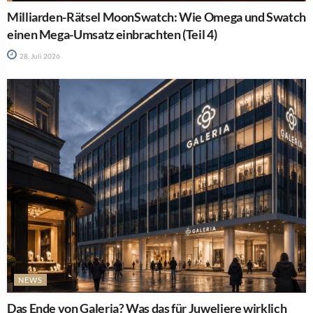
Milliarden-Rätsel MoonSwatch: Wie Omega und Swatch
einen Mega-Umsatz einbrachten (Teil 4)
28. Juli 2026
NEWS
Das Ende von Galeria? Was das für Juweliere wirklich