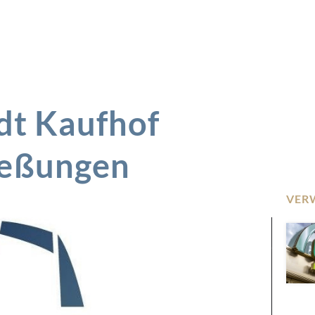
dt Kaufhof
ießungen
VER