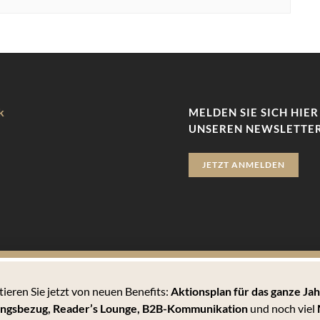
k
MELDEN SIE SICH HIER
UNSEREN NEWSLETTER
JETZT ANMELDEN
tieren Sie jetzt von neuen Benefits:
Aktionsplan für das ganze Jah
zu bieten. Hierbei handelt es sich um kleine Textdateien, die auf 
ngsbezug, Reader’s Lounge,
B2B-Kommunikation
und noch viel
 können Sie sämtlichen Cookies zustimmen oder unter den Einstellu