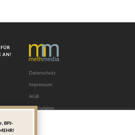
 FÜR
 AN!
Datenschutz
Impressum
AGB
Mediadaten
r,
BPJ-
Ihrem
MEHR!
ngen