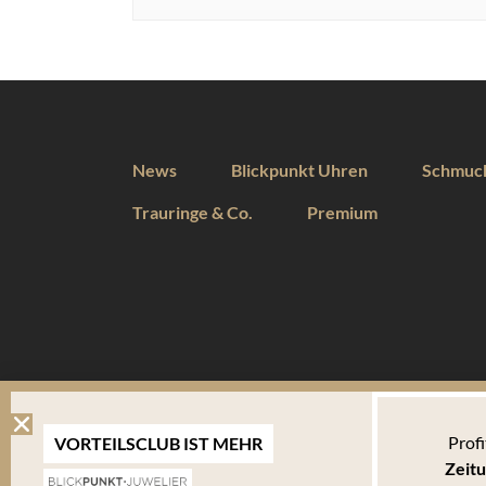
News
Blickpunkt Uhren
Schmuc
Trauringe & Co.
Premium
DIESE WEBSEITE VERWENDET COOKIES
Profi
VORTEILSCLUB IST MEHR
Wir verwenden Cookies um Ihnen eine optimale Benutzererfahrung 
Zeitu
Endgerät abgelegt werden. Um die Website weiterhin zu nutzen,