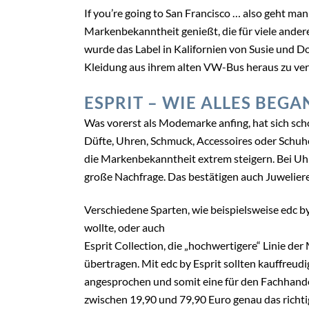
If you’re going to San Francisco … also geht ma
Markenbekanntheit genießt, die für viele andere
wurde das Label in Kalifornien von Susie und 
Kleidung aus ihrem alten VW-Bus heraus zu verk
ESPRIT – WIE ALLES BEGA
Was vorerst als Modemarke anfing, hat sich sch
Düfte, Uhren, Schmuck, Accessoires oder Schuhe
die Markenbekanntheit extrem steigern. Bei U
große Nachfrage. Das bestätigen auch Juweliere
Verschiedene Sparten, wie beispielsweise edc b
wollte, oder auch
Esprit Collection, die „hochwertigere“ Linie d
übertragen. Mit edc by Esprit sollten kauffreu
angesprochen und somit eine für den Fachhande
zwischen 19,90 und 79,90 Euro genau das richtig