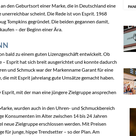
n an den Geburtsort einer Marke, die in Deutschland eine
 unerreichbar scheint. Die Rede ist von Esprit. 1968
Doug Tompkins gegründet. Die beiden gegannen damit,
aufen – der Beginn einer Ära.
NN
on bald zu einem guten Lizenzgeschäft entwickelt. Ob
 – Esprit hat sich breit ausgerichtet und konnte dadurch
hren und Schmuck war der Markenname Garant für eine
, die mit Esprit jahrelang gute Umsätze gemacht haben.
y Esprit, mit der man eine jüngere Zielgruppe ansprechen
er Marke, wurden auch in den Uhren- und Schmuckbereich
dige Konsumenten im Alter zwischen 14 bis 24 Jahren
l neue Zielgruppe erschlossen werden. Mit Preisen
e für junge, hippe Trendsetter – so der Plan. Am