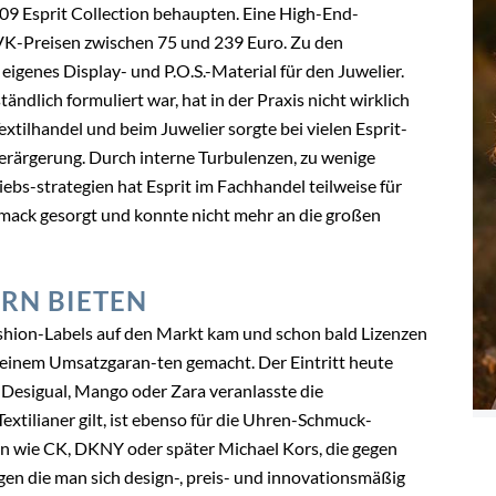
09 Esprit Collection behaupten. Eine High-End-
K-Preisen zwischen 75 und 239 Euro. Zu den
eigenes Display- und P.O.S.-Material für den Juwelier.
ndlich formuliert war, hat in der Praxis nicht wirklich
extilhandel und beim Juwelier sorgte bei vielen Esprit-
erärgerung. Durch interne Turbulenzen, zu wenige
bs-strategien hat Esprit im Fachhandel teilweise für
hmack gesorgt und konnte nicht mehr an die großen
RN BIETEN
Fashion-Labels auf den Markt kam und schon bald Lizenzen
 einem Umsatzgaran-ten gemacht. Der Eintritt heute
Desigual, Mango oder Zara veranlasste die
xtilianer gilt, ist ebenso für die Uhren-Schmuck-
 wie CK, DKNY oder später Michael Kors, die gegen
egen die man sich design-, preis- und innovationsmäßig