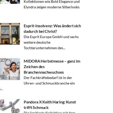
Kollektionen wie Bold Elegance und
Elyndra zeigen moderne Silberlooks
Esprit-Insolvenz: Was ändert sich
dadurch bei Christ?
Die Esprit Europe GmbH und sechs
weitere deutsche
Tochterunternehmen des...
MIDORA Herbstmesse – ganz im
Zeichen des
Branchennachwuchses
Der Fachkräftebedarf ist in der
Uhren- und Schmuckbranche ein
..
Pandora X Keith Haring: Kunst
trifft Schmuck
Die limitierte Kollektion mit dem