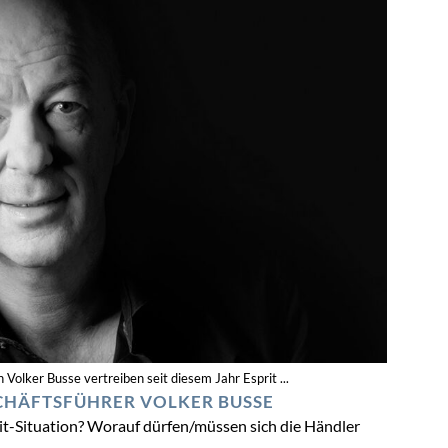
Volker Busse vertreiben seit diesem Jahr Esprit ...
SCHÄFTSFÜHRER VOLKER BUSSE
prit-Situation? Worauf dürfen/müssen sich die Händler