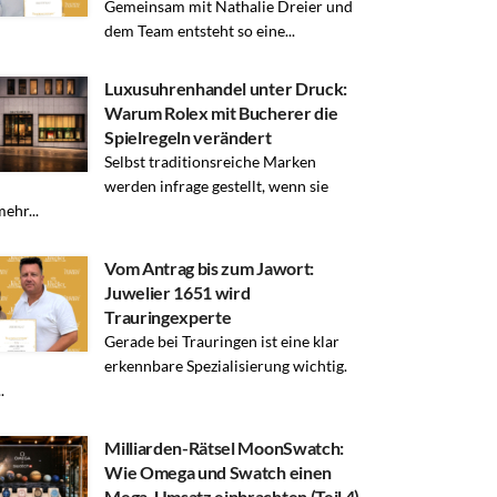
Gemeinsam mit Nathalie Dreier und
dem Team entsteht so eine...
Luxusuhrenhandel unter Druck:
Warum Rolex mit Bucherer die
Spielregeln verändert
Selbst traditionsreiche Marken
werden infrage gestellt, wenn sie
mehr...
Vom Antrag bis zum Jawort:
Juwelier 1651 wird
Trauringexperte
Gerade bei Trauringen ist eine klar
erkennbare Spezialisierung wichtig.
.
Milliarden-Rätsel MoonSwatch:
Wie Omega und Swatch einen
Mega-Umsatz einbrachten (Teil 4)