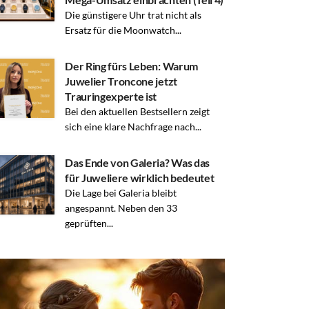
Die günstigere Uhr trat nicht als
Ersatz für die Moonwatch...
Der Ring fürs Leben: Warum
Juwelier Troncone jetzt
Trauringexperte ist
Bei den aktuellen Bestsellern zeigt
sich eine klare Nachfrage nach...
Das Ende von Galeria? Was das
für Juweliere wirklich bedeutet
Die Lage bei Galeria bleibt
angespannt. Neben den 33
geprüften...