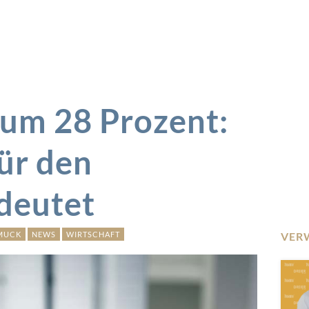
t um 28 Prozent:
für den
deutet
MUCK
NEWS
WIRTSCHAFT
VER