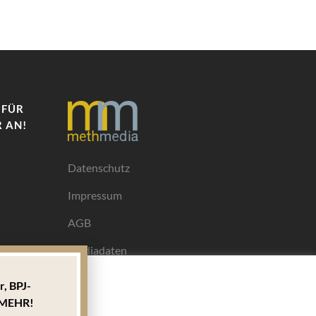
 FÜR
 AN!
Datenschutz
Impressum
AGB
Mediadaten
r,
BPJ-
Ihrem
MEHR!
ngen