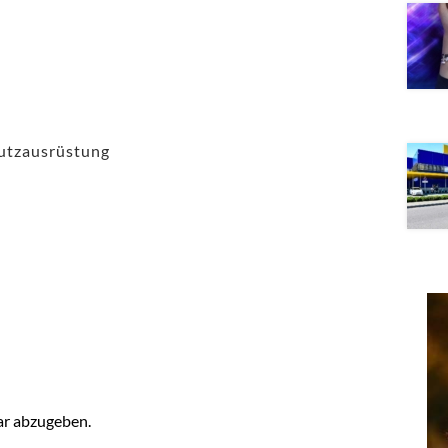
utzausrüstung
r abzugeben.