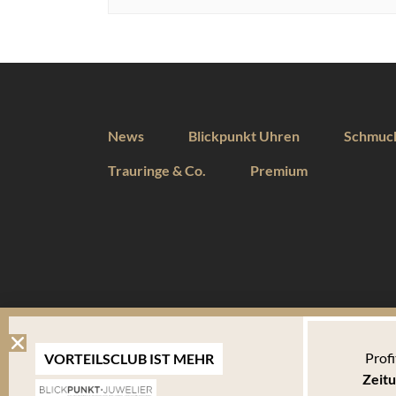
News
Blickpunkt Uhren
Schmuc
Trauringe & Co.
Premium
DIESE WEBSEITE VERWENDET COOKIES
Profi
VORTEILSCLUB IST MEHR
Wir verwenden Cookies um Ihnen eine optimale Benutzererfahrung 
Zeitu
Endgerät abgelegt werden. Um die Website weiterhin zu nutzen,