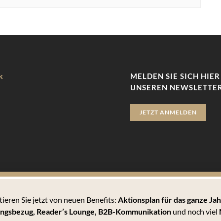
k
MELDEN SIE SICH HIER
UNSEREN NEWSLETTER
JETZT ANMELDEN
tieren Sie jetzt von neuen Benefits:
Aktionsplan für das ganze Jah
zu bieten. Hierbei handelt es sich um kleine Textdateien, die auf 
ngsbezug, Reader’s Lounge,
B2B-Kommunikation
und noch viel
 können Sie sämtlichen Cookies zustimmen oder unter den Einstellu