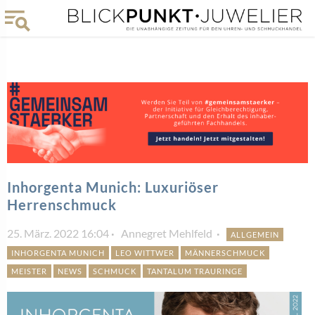
Inhorgenta Munich: Luxuriöser
Herrenschmuck
25. März. 2022 16:04
Annegret Mehlfeld
ALLGEMEIN
INHORGENTA MUNICH
LEO WITTWER
MÄNNERSCHMUCK
MEISTER
NEWS
SCHMUCK
TANTALUM TRAURINGE