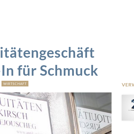
itätengeschäft
-In für Schmuck
WIRTSCHAFT
VER