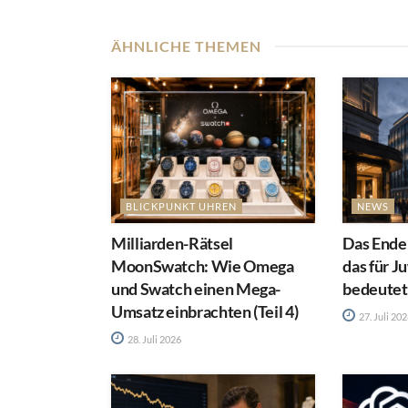
ÄHNLICHE THEMEN
BLICKPUNKT UHREN
NEWS
Milliarden-Rätsel
Das Ende
MoonSwatch: Wie Omega
das für J
und Swatch einen Mega-
bedeutet
Umsatz einbrachten (Teil 4)
27. Juli 20
28. Juli 2026