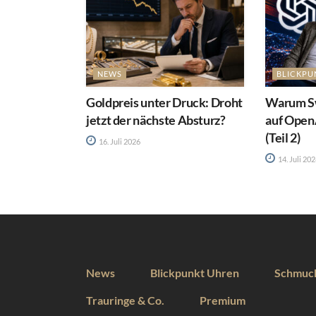
NEWS
BLICKPU
Goldpreis unter Druck: Droht
Warum Sw
jetzt der nächste Absturz?
auf Open
(Teil 2)
16. Juli 2026
14. Juli 20
News
Blickpunkt Uhren
Schmuc
Trauringe & Co.
Premium