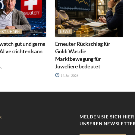
NKT UHREN
NEWS
atch gut und gerne
Erneuter Rückschlag für
AI verzichten kann
Gold: Was die
Marktbewegung für
Juweliere bedeutet
26
14. Juli 2026
k
MELDEN SIE SICH HIER
UNSEREN NEWSLETTER