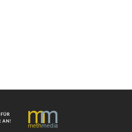
 FÜR
 AN!