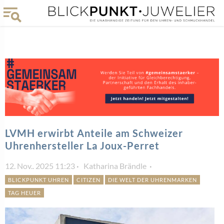
LVMH erwirbt Anteile am Schweizer
Uhrenhersteller La Joux-Perret
12. Nov.. 2025 11:23
Katharina Brändle
BLICKPUNKT UHREN
CITIZEN
DIE WELT DER UHRENMARKEN
TAG HEUER