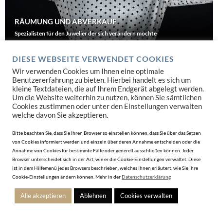
RÄUMUNG UND ABVERKAUF
Spezialisten für den Juwelier der sich verändern möchte
JETZT SUCHEN
DIESE WEBSEITE VERWENDET COOKIES
Wir verwenden Cookies um Ihnen eine optimale
Benutzererfahrung zu bieten. Hierbei handelt es sich um
kleine Textdateien, die auf Ihrem Endgerät abgelegt werden.
Um die Website weiterhin zu nutzen, können Sie sämtlichen
Cookies zustimmen oder unter den Einstellungen verwalten
welche davon Sie akzeptieren.
Bitte beachten Sie, dass Sie Ihren Browser so einstellen können, dass Sie über das Setzen
von Cookies informiert werden und einzeln über deren Annahme entscheiden oder die
Annahme von Cookies für bestimmte Fälle oder generell ausschließen können. Jeder
Browser unterscheidet sich in der Art, wie er die Cookie-Einstellungen verwaltet. Diese
ist in dem Hilfemenü jedes Browsers beschrieben, welches Ihnen erläutert, wie Sie Ihre
Cookie-Einstellungen ändern können. Mehr in der
Datenschutzerklärung
Alle akzeptieren
Ablehnen
Cookies verwalten