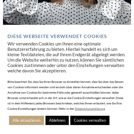
DIESE WEBSEITE VERWENDET COOKIES
RÄUMUNG UND ABVERKAUF
Wir verwenden Cookies um Ihnen eine optimale
Spezialisten für den Juwelier der sich verändern möchte
Benutzererfahrung zu bieten. Hierbei handelt es sich um
kleine Textdateien, die auf Ihrem Endgerät abgelegt werden.
Um die Website weiterhin zu nutzen, können Sie sämtlichen
JETZT SUCHEN
Cookies zustimmen oder unter den Einstellungen verwalten
welche davon Sie akzeptieren.
Bitte beachten Sie, dass Sie Ihren Browser so einstellen können, dass Sie über das Setzen
von Cookies informiert werden und einzeln über deren Annahme entscheiden oder die
Annahme von Cookies für bestimmte Fälle oder generell ausschließen können. Jeder
Browser unterscheidet sich in der Art, wie er die Cookie-Einstellungen verwaltet. Diese
ist in dem Hilfemenü jedes Browsers beschrieben, welches Ihnen erläutert, wie Sie Ihre
Cookie-Einstellungen ändern können. Mehr in der
Datenschutzerklärung
Alle akzeptieren
Ablehnen
Cookies verwalten