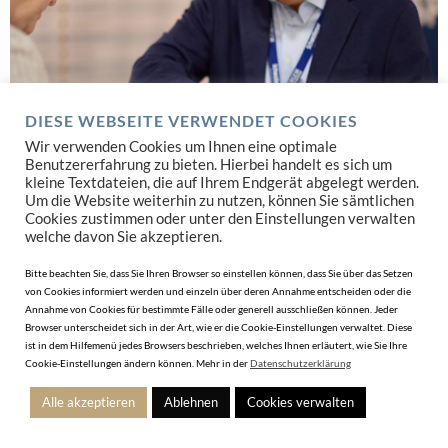
DIESE WEBSEITE VERWENDET COOKIES
Wir verwenden Cookies um Ihnen eine optimale
Benutzererfahrung zu bieten. Hierbei handelt es sich um
kleine Textdateien, die auf Ihrem Endgerät abgelegt werden.
Um die Website weiterhin zu nutzen, können Sie sämtlichen
Cookies zustimmen oder unter den Einstellungen verwalten
welche davon Sie akzeptieren.
Bitte beachten Sie, dass Sie Ihren Browser so einstellen können, dass Sie über das Setzen
von Cookies informiert werden und einzeln über deren Annahme entscheiden oder die
DIENSTLEISTER FÜR DEN FACHHANDEL
Annahme von Cookies für bestimmte Fälle oder generell ausschließen können. Jeder
Browser unterscheidet sich in der Art, wie er die Cookie-Einstellungen verwaltet. Diese
Spezialisierte Dienstleistungen für Juweliere und Uhrengeschäfte
ist in dem Hilfemenü jedes Browsers beschrieben, welches Ihnen erläutert, wie Sie Ihre
Cookie-Einstellungen ändern können. Mehr in der
Datenschutzerklärung
JETZT SUCHEN
Alle akzeptieren
Ablehnen
Cookies verwalten