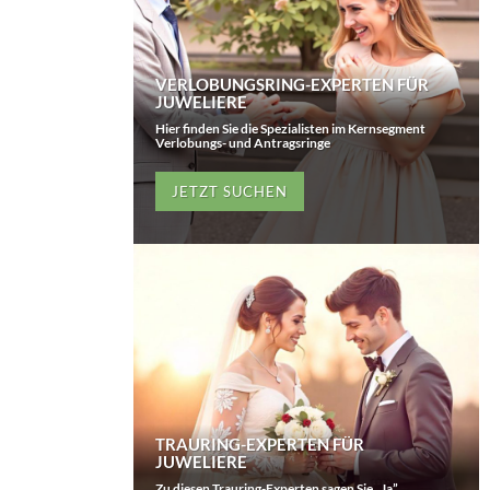
VERLOBUNGSRING-EXPERTEN FÜR
JUWELIERE
Hier finden Sie die Spezialisten im Kernsegment
Verlobungs- und Antragsringe
JETZT SUCHEN
TRAURING-EXPERTEN FÜR
JUWELIERE
Zu diesen Trauring-Experten sagen Sie „Ja”