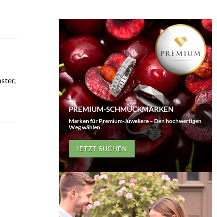
ster,
PREMIUM-SCHMUCKMARKEN
Marken für Premium-Juweliere – Den hochwertigen
Weg wählen
JETZT SUCHEN