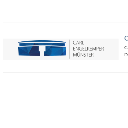
C
C
D