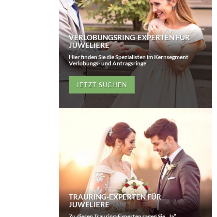
VERLOBUNGSRING-EXPERTEN FÜR
JUWELIERE
Hier finden Sie die Spezialisten im Kernsegment
Verlobungs- und Antragsringe
JETZT SUCHEN
TRAURING-EXPERTEN FÜR
JUWELIERE
Zu diesen Trauring-Experten sagen Sie „Ja”