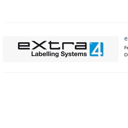
e
F
D