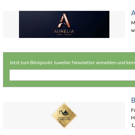
A
M
w
Jetzt zum Blickpunkt Juwelier Newsletter anmelden und kei
B
F
H
1