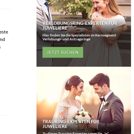
VERLOBUNGSRING-EXPERTEN FÜR
JUWELIERE
este
Hier finden Sie die Spezialisten im Kernsegment
und
Verlobungs- und Antragsringe
n
JETZT SUCHEN
TRAURING-EXPERTEN FÜR
JUWELIERE
Zu diesen Trauring-Experten sagen Sie „Ja”