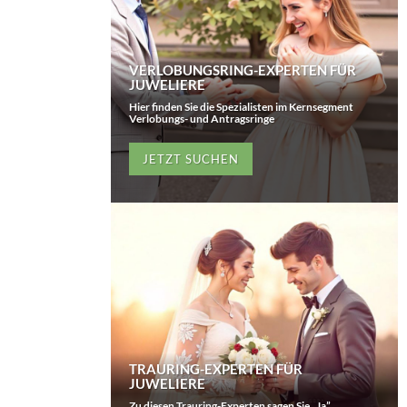
VERLOBUNGSRING-EXPERTEN FÜR
JUWELIERE
Hier finden Sie die Spezialisten im Kernsegment
Verlobungs- und Antragsringe
JETZT SUCHEN
TRAURING-EXPERTEN FÜR
JUWELIERE
Zu diesen Trauring-Experten sagen Sie „Ja”