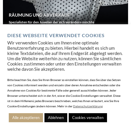
RÄUMUNG UND ABVERKAUF
Spezialisten für den Juwelier der sich verändern möchte
DIESE WEBSEITE VERWENDET COOKIES
JETZT SUCHEN
Wir verwenden Cookies um Ihnen eine optimale
Benutzererfahrung zu bieten. Hierbei handelt es sich um
kleine Textdateien, die auf Ihrem Endgerät abgelegt werden.
Um die Website weiterhin zu nutzen, können Sie sämtlichen
Cookies zustimmen oder unter den Einstellungen verwalten
welche davon Sie akzeptieren.
Bitte beachten Sie, dass Sie Ihren Browser so einstellen können, dass Sie über das Setzen
von Cookies informiert werden und einzeln über deren Annahme entscheiden oder die
Annahme von Cookies für bestimmte Fälle oder generell ausschließen können. Jeder
Browser unterscheidet sich in der Art, wie er die Cookie-Einstellungen verwaltet. Diese
ist in dem Hilfemenü jedes Browsers beschrieben, welches Ihnen erläutert, wie Sie Ihre
Cookie-Einstellungen ändern können. Mehr in der
Datenschutzerklärung
Alle akzeptieren
Ablehnen
Cookies verwalten