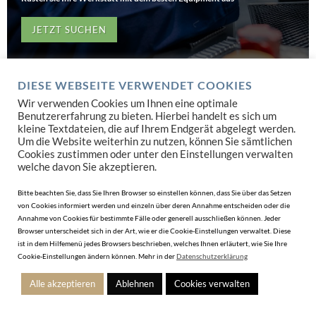
JETZT SUCHEN
DIESE WEBSEITE VERWENDET COOKIES
Wir verwenden Cookies um Ihnen eine optimale
Benutzererfahrung zu bieten. Hierbei handelt es sich um
kleine Textdateien, die auf Ihrem Endgerät abgelegt werden.
Um die Website weiterhin zu nutzen, können Sie sämtlichen
Cookies zustimmen oder unter den Einstellungen verwalten
welche davon Sie akzeptieren.
Bitte beachten Sie, dass Sie Ihren Browser so einstellen können, dass Sie über das Setzen
von Cookies informiert werden und einzeln über deren Annahme entscheiden oder die
Annahme von Cookies für bestimmte Fälle oder generell ausschließen können. Jeder
Browser unterscheidet sich in der Art, wie er die Cookie-Einstellungen verwaltet. Diese
ist in dem Hilfemenü jedes Browsers beschrieben, welches Ihnen erläutert, wie Sie Ihre
Cookie-Einstellungen ändern können. Mehr in der
Datenschutzerklärung
DISPLAY & VERPACKUNGEN
Alle akzeptieren
Ablehnen
Cookies verwalten
Displays und Verpackungen für Uhren, Schmuck und Accessoires für eine
perfekte Präsentation