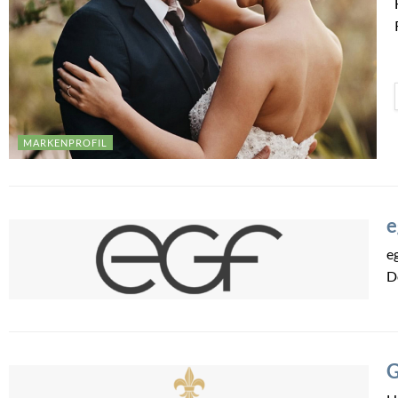
MARKENPROFIL
e
e
D
G