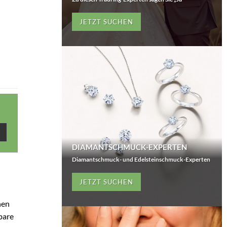
JETZT SUCHEN
DIAMANTSCHMUCK-EXPERTEN
Diamantschmuck- und Edelsteinschmuck-Experten
JETZT SUCHEN
nen
bare