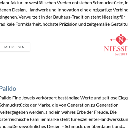
Manufaktur im westfälischen Vreden entstehen Schmuckstücke, i
denen Design, Handwerk und Innovation eine einzigartige Verbin
eingehen. Verwurzelt in der Bauhaus-Tradition steht Niessing für
radikale Formklarheit, höchste Präzision und zeitgemäße Gestaltun
MEHR LESEN
Palido
Palido Fine Jewels verkörpert beständige Werte und zeitlose Eleg
Schmuckstücke der Marke, die von Generation zu Generation
weitergegeben werden, sind ein wahres Erbe der Freude. Die
österreichische Familienmarke steht für exzellente Handwerksku
und außergewöhnliches Design – Schmuck, der überdauert und...