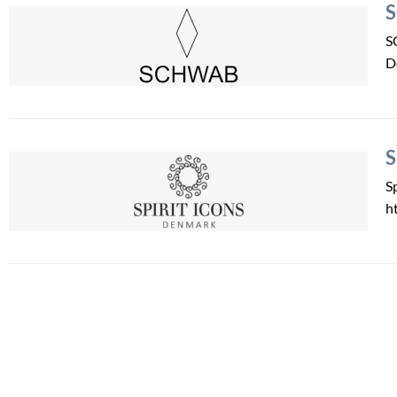
S
S
D
S
S
h