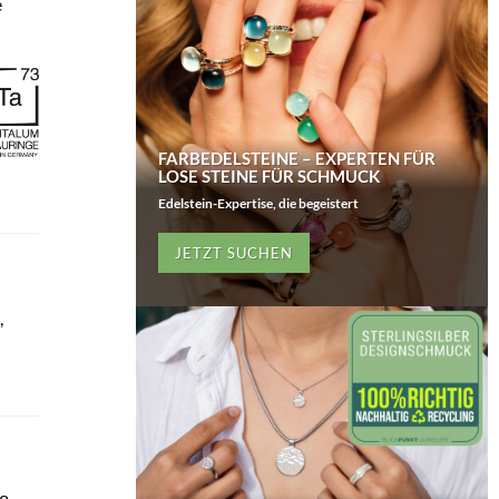
e
FARBEDELSTEINE – EXPERTEN FÜR
LOSE STEINE FÜR SCHMUCK
Edelstein-Expertise, die begeistert
JETZT SUCHEN
,