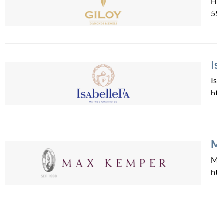
H
5
I
I
h
M
M
h