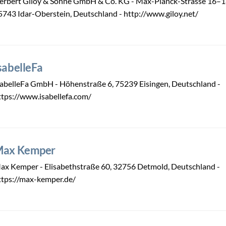
erbert Giloy & Söhne GmbH & Co. KG - Max-Planck-Strasse 16–1
5743 Idar-Oberstein, Deutschland - http://www.giloy.net/
sabelleFa
sabelleFa GmbH - Höhenstraße 6, 75239 Eisingen, Deutschland -
ttps://www.isabellefa.com/
ax Kemper
ax Kemper - Elisabethstraße 60, 32756 Detmold, Deutschland -
ttps://max-kemper.de/