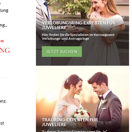
n
dung
VERLOBUNGSRING-EXPERTEN FÜR
g...
JUWELIERE
Hier finden Sie die Spezialisten im Kernsegment
Verlobungs- und Antragsringe
JETZT SUCHEN
anz.
TRAURING-EXPERTEN FÜR
nst
JUWELIERE
Zu diesen Trauring-Experten sagen Sie „Ja”