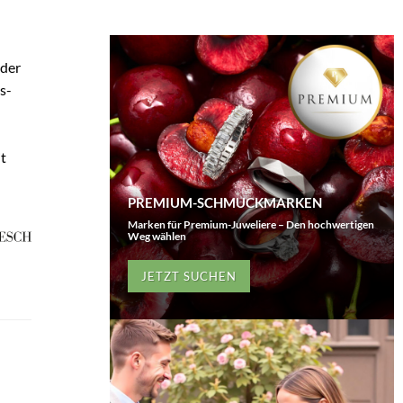
üder
s-
t
PREMIUM-SCHMUCKMARKEN
Marken für Premium-Juweliere – Den hochwertigen
Weg wählen
JETZT SUCHEN