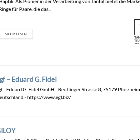
Haptik. Als Pionier in der Verarbeitung von Tantal bietet die Mark
Ringe für Paare, die das...
MEHR LESEN
gf – Eduard G. Fidel
gf - Eduard G. Fidel GmbH - Reutlinger Strasse 8, 75179 Pforzheim
eutschland - https://www.egf.biz/
ILOY