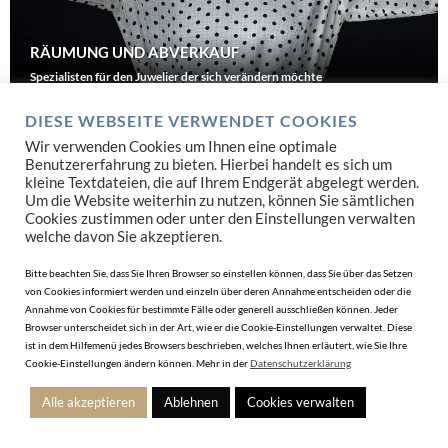
RÄUMUNG UND ABVERKAUF
Spezialisten für den Juwelier der sich verändern möchte
DIESE WEBSEITE VERWENDET COOKIES
JETZT SUCHEN
Wir verwenden Cookies um Ihnen eine optimale
Benutzererfahrung zu bieten. Hierbei handelt es sich um
kleine Textdateien, die auf Ihrem Endgerät abgelegt werden.
Um die Website weiterhin zu nutzen, können Sie sämtlichen
Cookies zustimmen oder unter den Einstellungen verwalten
welche davon Sie akzeptieren.
Bitte beachten Sie, dass Sie Ihren Browser so einstellen können, dass Sie über das Setzen
von Cookies informiert werden und einzeln über deren Annahme entscheiden oder die
Annahme von Cookies für bestimmte Fälle oder generell ausschließen können. Jeder
Browser unterscheidet sich in der Art, wie er die Cookie-Einstellungen verwaltet. Diese
ist in dem Hilfemenü jedes Browsers beschrieben, welches Ihnen erläutert, wie Sie Ihre
Cookie-Einstellungen ändern können. Mehr in der
Datenschutzerklärung
Alle akzeptieren
Ablehnen
Cookies verwalten