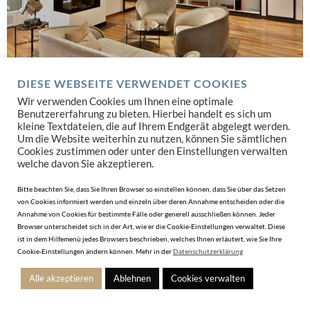
LADENBAU
DIESE WEBSEITE VERWENDET COOKIES
Diese Ladenbau Experten verfügen über das Know How
Wir verwenden Cookies um Ihnen eine optimale
Benutzererfahrung zu bieten. Hierbei handelt es sich um
JETZT SUCHEN
kleine Textdateien, die auf Ihrem Endgerät abgelegt werden.
Um die Website weiterhin zu nutzen, können Sie sämtlichen
Cookies zustimmen oder unter den Einstellungen verwalten
welche davon Sie akzeptieren.
Bitte beachten Sie, dass Sie Ihren Browser so einstellen können, dass Sie über das Setzen
von Cookies informiert werden und einzeln über deren Annahme entscheiden oder die
Annahme von Cookies für bestimmte Fälle oder generell ausschließen können. Jeder
Browser unterscheidet sich in der Art, wie er die Cookie-Einstellungen verwaltet. Diese
ist in dem Hilfemenü jedes Browsers beschrieben, welches Ihnen erläutert, wie Sie Ihre
Cookie-Einstellungen ändern können. Mehr in der
Datenschutzerklärung
Alle akzeptieren
Ablehnen
Cookies verwalten