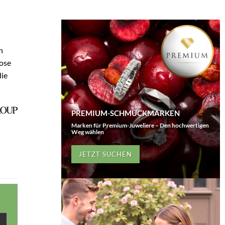
n
lose
die
PREMIUM-SCHMUCKMARKEN
Marken für Premium-Juweliere – Den hochwertigen
Weg wählen
JETZT SUCHEN