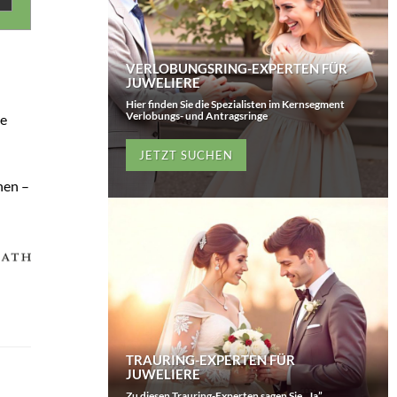
VERLOBUNGSRING-EXPERTEN FÜR
JUWELIERE
Hier finden Sie die Spezialisten im Kernsegment
Verlobungs- und Antragsringe
ge
JETZT SUCHEN
hen –
TRAURING-EXPERTEN FÜR
JUWELIERE
Zu diesen Trauring-Experten sagen Sie „Ja”