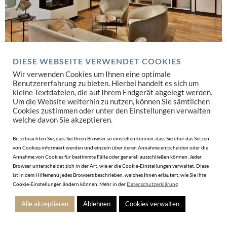
LADENBAU
DIESE WEBSEITE VERWENDET COOKIES
Diese Ladenbau Experten verfügen über das Know How
Wir verwenden Cookies um Ihnen eine optimale
Benutzererfahrung zu bieten. Hierbei handelt es sich um
JETZT SUCHEN
kleine Textdateien, die auf Ihrem Endgerät abgelegt werden.
Um die Website weiterhin zu nutzen, können Sie sämtlichen
Cookies zustimmen oder unter den Einstellungen verwalten
welche davon Sie akzeptieren.
Bitte beachten Sie, dass Sie Ihren Browser so einstellen können, dass Sie über das Setzen
von Cookies informiert werden und einzeln über deren Annahme entscheiden oder die
Annahme von Cookies für bestimmte Fälle oder generell ausschließen können. Jeder
Browser unterscheidet sich in der Art, wie er die Cookie-Einstellungen verwaltet. Diese
ist in dem Hilfemenü jedes Browsers beschrieben, welches Ihnen erläutert, wie Sie Ihre
Cookie-Einstellungen ändern können. Mehr in der
Datenschutzerklärung
Alle akzeptieren
Ablehnen
Cookies verwalten