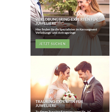
VERLOBUNGSRING-EXPERTEN FÜR
JUWELIERE
Hier finden Sie die Spezialisten im Kernsegment
Verlobungs- und Antragsringe
JETZT SUCHEN
TRAURING-EXPERTEN FÜR
JUWELIERE
Zu diesen Trauring-Experten sagen Sie „Ja”