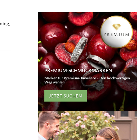
ning,
PREMIUM-SCHMUCKMARKEN
Marken für Premium-Juweliere – Den hochwertigen
Weg wählen
JETZT SUCHEN