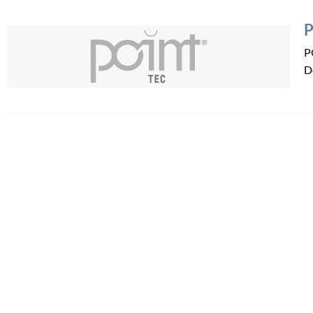
P
P
D