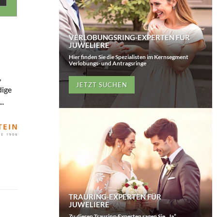
VERLOBUNGSRING-EXPERTEN FÜR
JUWELIERE
Hier finden Sie die Spezialisten im Kernsegment
Verlobungs- und Antragsringe
,
JETZT SUCHEN
dige
..
TRAURING-EXPERTEN FÜR
JUWELIERE
Zu diesen Trauring-Experten sagen Sie „Ja”