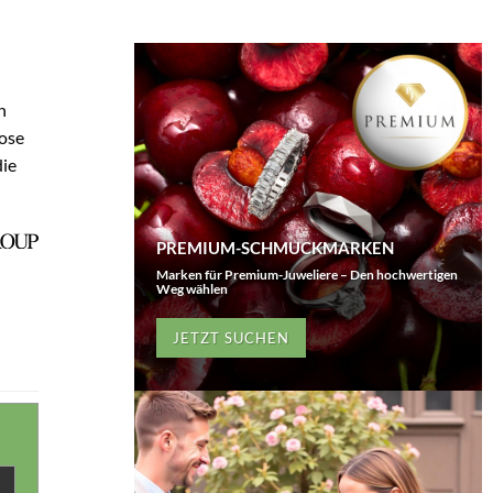
n
lose
die
PREMIUM-SCHMUCKMARKEN
Marken für Premium-Juweliere – Den hochwertigen
Weg wählen
JETZT SUCHEN