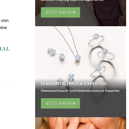
s
JETZT SUCHEN
e von
eine
DIAMANTSCHMUCK-EXPERTEN
Diamantschmuck- und Edelsteinschmuck-Experten
JETZT SUCHEN