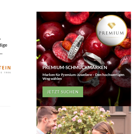
,
dige
..
PREMIUM-SCHMUCKMARKEN
Marken für Premium-Juweliere – Den hochwertigen
Weg wählen
JETZT SUCHEN