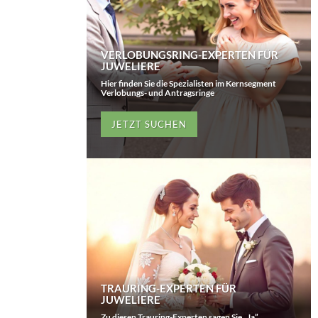
VERLOBUNGSRING-EXPERTEN FÜR
JUWELIERE
Hier finden Sie die Spezialisten im Kernsegment
Verlobungs- und Antragsringe
JETZT SUCHEN
TRAURING-EXPERTEN FÜR
JUWELIERE
Zu diesen Trauring-Experten sagen Sie „Ja”