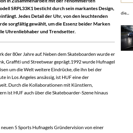
dition in Zusammenarbeit mit der renommierten
dell SRPL33K1 besticht durch sein markantes Design,
die...
einfängt. Jedes Detail der Uhr, von den leuchtenden
urde sorgfältig gewählt, um die Essenz beider Marken
lle Uhrenliebhaber und Trendsetter.
k der 80er Jahre auf. Neben dem Skateboarden wurde er
unk, Graffiti und Streetwear geprägt.1992 wurde Hufnagel
sen um die Welt weitere Eindrücke, die ihn bei der
e in Los Angeles ansässig, ist HUF eine der
eit. Durch die Kollaborationen mit Künstlern,
ern ist HUF auch über die Skateboarder-Szene hinaus
r neuen 5 Sports Hufnagels Gründervision von einer