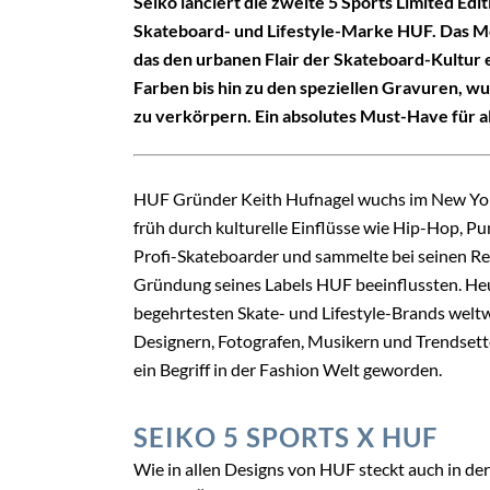
Seiko lanciert die zweite 5 Sports Limited E
Skateboard- und Lifestyle-Marke HUF. Das Mo
das den urbanen Flair der Skateboard-Kultur 
Farben bis hin zu den speziellen Gravuren, w
zu verkörpern. Ein absolutes Must-Have für a
HUF Gründer Keith Hufnagel wuchs im New Yor
früh durch kulturelle Einflüsse wie Hip-Hop, P
Profi-Skateboarder und sammelte bei seinen Rei
Gründung seines Labels HUF beeinflussten. Heut
begehrtesten Skate- und Lifestyle-Brands weltw
Designern, Fotografen, Musikern und Trendsett
ein Begriff in der Fashion Welt geworden.
SEIKO 5 SPORTS X HUF
Wie in allen Designs von HUF steckt auch in de