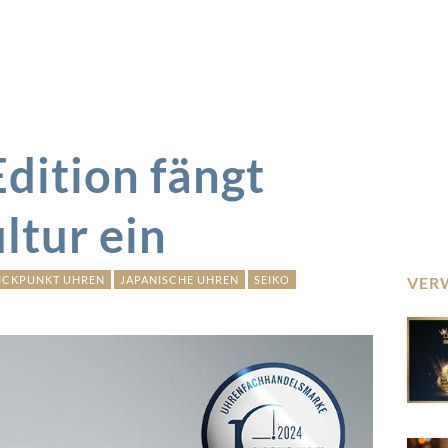
Edition fängt
ltur ein
ICKPUNKT UHREN
JAPANISCHE UHREN
SEIKO
VER