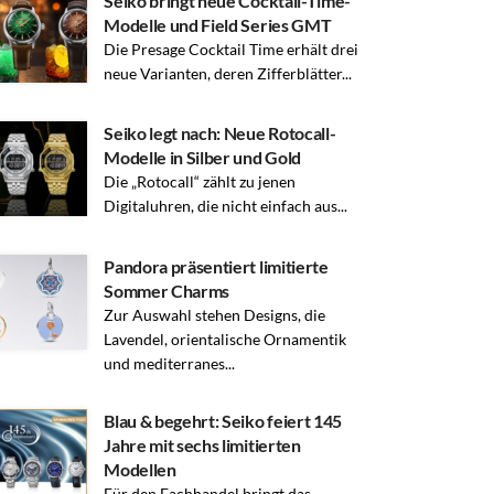
Seiko bringt neue Cocktail-Time-
Modelle und Field Series GMT
Die Presage Cocktail Time erhält drei
neue Varianten, deren Zifferblätter...
Seiko legt nach: Neue Rotocall-
Modelle in Silber und Gold
Die „Rotocall“ zählt zu jenen
Digitaluhren, die nicht einfach aus...
Pandora präsentiert limitierte
Sommer Charms
Zur Auswahl stehen Designs, die
Lavendel, orientalische Ornamentik
und mediterranes...
Blau & begehrt: Seiko feiert 145
Jahre mit sechs limitierten
Modellen
Für den Fachhandel bringt das