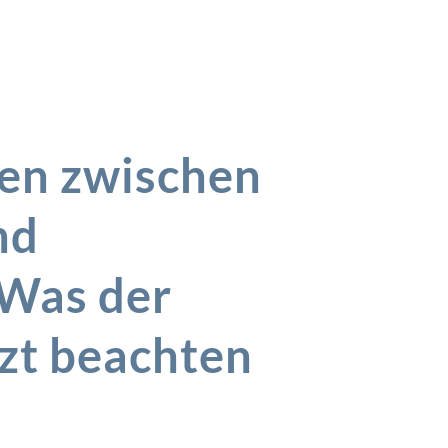
den zwischen
nd
Was der
zt beachten