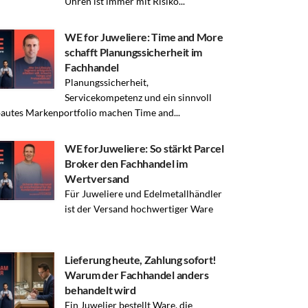
Uhren ist immer mit Risiko...
WE for Juweliere: Time and More
schafft Planungssicherheit im
Fachhandel
Planungssicherheit,
Servicekompetenz und ein sinnvoll
autes Markenportfolio machen Time and...
WE forJuweliere: So stärkt Parcel
Broker den Fachhandel im
Wertversand
Für Juweliere und Edelmetallhändler
ist der Versand hochwertiger Ware
Lieferung heute, Zahlung sofort!
Warum der Fachhandel anders
behandelt wird
Ein Juwelier bestellt Ware, die