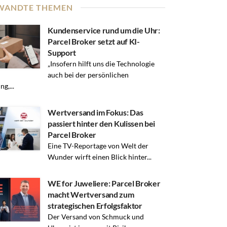
WANDTE THEMEN
Kundenservice rund um die Uhr:
Parcel Broker setzt auf KI-
Support
„Insofern hilft uns die Technologie
auch bei der persönlichen
g,...
Wertversand im Fokus: Das
passiert hinter den Kulissen bei
Parcel Broker
Eine TV-Reportage von Welt der
Wunder wirft einen Blick hinter...
WE for Juweliere: Parcel Broker
macht Wertversand zum
strategischen Erfolgsfaktor
Der Versand von Schmuck und