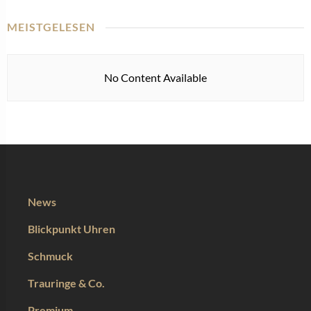
MEISTGELESEN
No Content Available
News
Blickpunkt Uhren
Schmuck
Trauringe & Co.
Premium