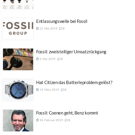
Entlassungswelle bei Fossil
23. Mai 2019
0
Fossil: zweistelliger Umsatzrückgang
9. Mai 2019
0
Hat Citizen das Batterieproblem gelöst?
19. März 2019
0
Fossil: Coenen geht, Benz kommt
18. Februar 2019
0