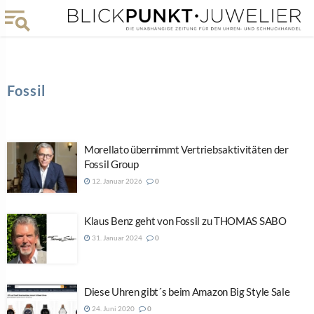
Fossil
Morellato übernimmt Vertriebsaktivitäten der
Fossil Group
12. Januar 2026
0
Klaus Benz geht von Fossil zu THOMAS SABO
31. Januar 2024
0
Diese Uhren gibt´s beim Amazon Big Style Sale
24. Juni 2020
0