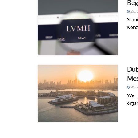
Beg
25. J
Schon
Konz
Dub
Mes
20. J
Weil 
orga