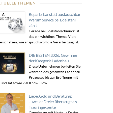
KTUELLE THEMEN
Reparierbar statt austauschbar:
Warum Service bei Edelstahl
zählt
Gerade bei Edelstahlschmuck ist
das ein wichtiges Thema. Viele
erschätzen, wie anspruchsvoll die Verarbeitung ist.
DIE BESTEN 2026: Gewinner
der Kategorie Ladenbau
Diese Unternehmen begleiten Sie
während des gesamten Ladenbau-
Prozesses bis zur Eröffnung mit
 und Tat sowie viel Know-How.
Liebe, Gold und Beratung:
Juwelier Dreier überzeugt als
Trauringexperte
Gemeinsam mit Nathalie Dreier