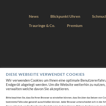
News
Blickpunkt Uhren
Schmuc
Trauringe & Co.
Premium
DIESE WEBSEITE VERWENDET COOKIES
Wir verwenden Cookies um Ihnen eine optimale Benutzererfahrung 
Endgerät abgelegt werden. Um die Website weiterhin zu nutzen,
verwalten welche davon Sie akzeptieren.
Bitte beachten Sie, dass Sie Ihren Browser so einstellen können, dass Sie über das Setzen vo
bestimmte Fälle oder generell ausschließen können. Jeder Browser unterscheidet sich in der Art