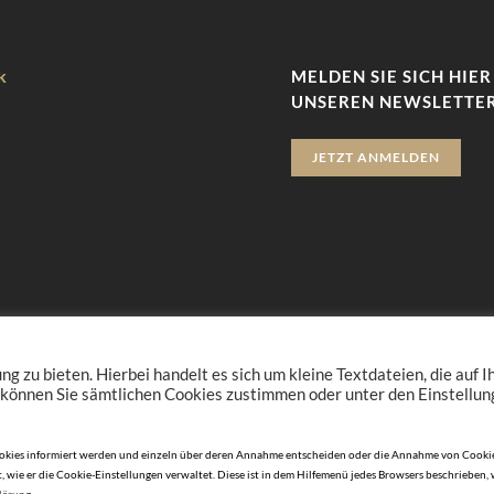
k
MELDEN SIE SICH HIER
UNSEREN NEWSLETTER
JETZT ANMELDEN
zu bieten. Hierbei handelt es sich um kleine Textdateien, die auf 
 können Sie sämtlichen Cookies zustimmen oder unter den Einstellu
n Cookies informiert werden und einzeln über deren Annahme entscheiden oder die Annahme von Cookie
, wie er die Cookie-Einstellungen verwaltet. Diese ist in dem Hilfemenü jedes Browsers beschrieben,