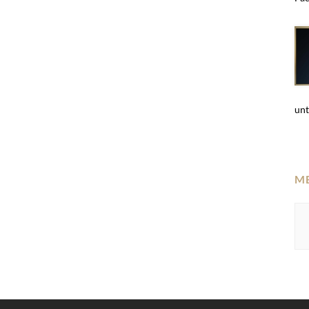
unt
M