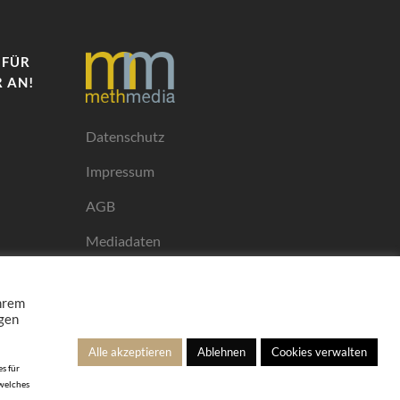
 FÜR
 AN!
Datenschutz
Impressum
AGB
Mediadaten
Ihrem
ngen
Alle akzeptieren
Ablehnen
Cookies verwalten
s für
 welches