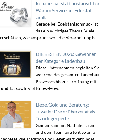
Reparierbar statt austauschbar:
Warum Service bei Edelstahl
zählt
Gerade bei Edelstahlschmuck ist
das ein wichtiges Thema. Viele
erschätzen, wie anspruchsvoll die Verarbeitung ist.
DIE BESTEN 2026: Gewinner
der Kategorie Ladenbau
Diese Unternehmen begleiten Sie
während des gesamten Ladenbau-
Prozesses bis zur Eröffnung mit
 und Tat sowie viel Know-How.
Liebe, Gold und Beratung:
Juwelier Dreier überzeugt als
Trauringexperte
Gemeinsam mit Nathalie Dreier
und dem Team entsteht so eine
hadresse, die Tradition und Gegenwart verbindet.