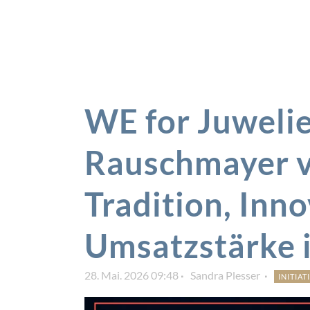
WE for Juwelie
Rauschmayer v
Tradition, Inn
Umsatzstärke 
28. Mai. 2026 09:48
Sandra Plesser
INITIA