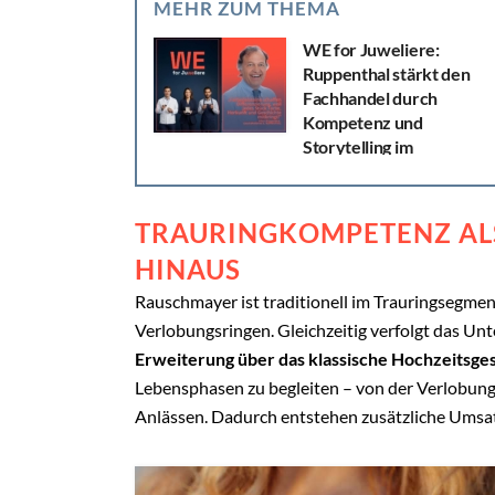
MEHR ZUM THEMA
WE for Juweliere:
Ruppenthal stärkt den
Fachhandel durch
Kompetenz und
Storytelling im
Edelsteinverkauf
Im Schmuckverkauf gewinnen Produkte mit eigen
Geschichte zunehmend an Bedeutung.
TRAURINGKOMPETENZ AL
Farbedelsteine bieten genau diese Möglichkeit.
HINAUS
Farbe, Herkunft und Einzigartigkeit machen...
Rauschmayer ist traditionell im Trauringsegmen
Verlobungsringen. Gleichzeitig verfolgt das U
Erweiterung über das klassische Hochzeitsges
Lebensphasen zu begleiten – von der Verlobung 
Anlässen. Dadurch entstehen zusätzliche Umsat