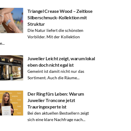
Triangel Crease Wood – Zeitlose
Silberschmuck-Kollektion mit
Struktur
Die Natur liefert die schönsten
Vorbilder. Mit der Kollektion
...
Juwelier Leicht zeigt, warum lokal
eben doch nicht egal ist
Gemeint ist damit nicht nur das
Sortiment. Auch die Räume...
Der Ring fürs Leben: Warum
Juwelier Troncone jetzt
Trauringexperte ist
Bei den aktuellen Bestsellern zeigt
sich eine klare Nachfrage nach...