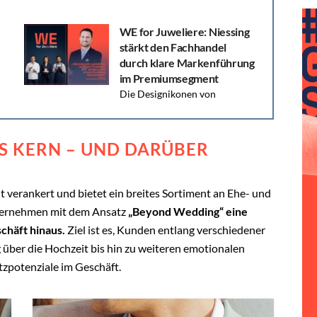
WE for Juweliere: Niessing
stärkt den Fachhandel
durch klare Markenführung
im Premiumsegment
Die Designikonen von
Niessing schaffen Wiedererkennung im
er
Verkaufsraum und unterstützen Juweliere bei der
Profilierung im Premiumsegment.
S KERN – UND DARÜBER
t verankert und bietet ein breites Sortiment an Ehe- und
nternehmen mit dem Ansatz
„Beyond Wedding“ eine
chäft hinaus.
Ziel ist es, Kunden entlang verschiedener
über die Hochzeit bis hin zu weiteren emotionalen
zpotenziale im Geschäft.