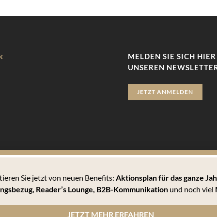
k
MELDEN SIE SICH HIER
UNSEREN NEWSLETTER
JETZT ANMELDEN
tieren Sie jetzt von neuen Benefits:
Aktionsplan für das ganze Jah
zu bieten. Hierbei handelt es sich um kleine Textdateien, die auf 
ngsbezug, Reader’s Lounge,
B2B-Kommunikation
und noch viel
 können Sie sämtlichen Cookies zustimmen oder unter den Einstellu
JETZT MEHR ERFAHREN