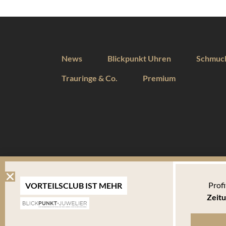
News
Blickpunkt Uhren
Schmuc
Trauringe & Co.
Premium
DIESE WEBSEITE VERWENDET COOKIES
Profi
VORTEILSCLUB IST MEHR
Wir verwenden Cookies um Ihnen eine optimale Benutzererfahrung 
Zeitu
Endgerät abgelegt werden. Um die Website weiterhin zu nutzen,
verwalten welche davon Sie akzeptieren.