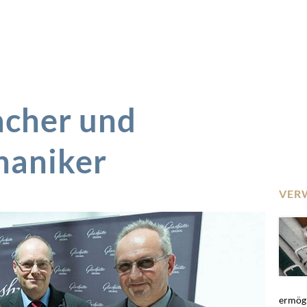
cher und
aniker
VER
ermögl