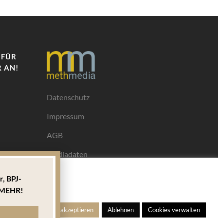
 FÜR
 AN!
Datenschutz
Impressum
AGB
Mediadaten
r,
BPJ-
Ihrem
MEHR!
ngen
Alle akzeptieren
Ablehnen
Cookies verwalten