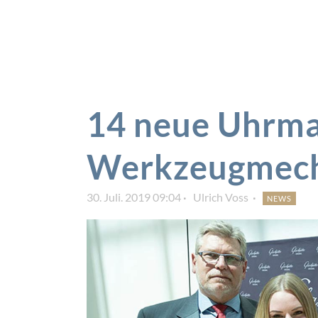
14 neue Uhrma
Werkzeugmech
30. Juli. 2019 09:04
Ulrich Voss
NEWS