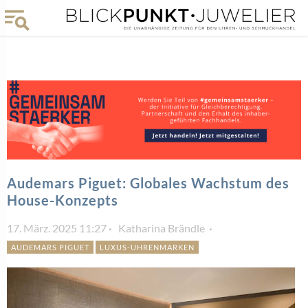
Audemars Piguet: Globales Wachstum des
House-Konzepts
17. März. 2025 11:27
Katharina Brändle
AUDEMARS PIGUET
LUXUS-UHRENMARKEN