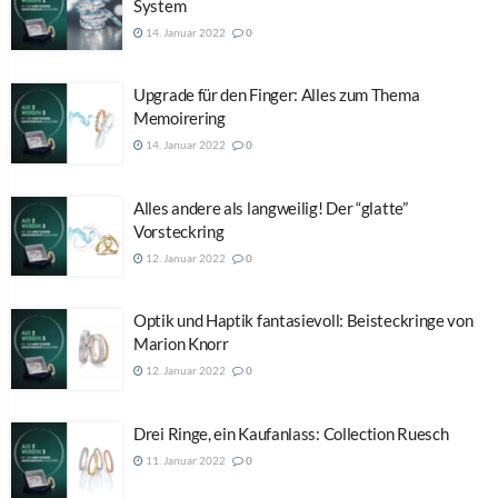
System
14. Januar 2022
0
Upgrade für den Finger: Alles zum Thema
Memoirering
14. Januar 2022
0
Alles andere als langweilig! Der “glatte”
Vorsteckring
12. Januar 2022
0
Optik und Haptik fantasievoll: Beisteckringe von
Marion Knorr
12. Januar 2022
0
Drei Ringe, ein Kaufanlass: Collection Ruesch
11. Januar 2022
0