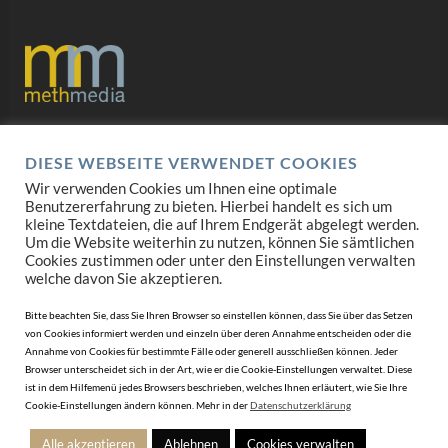
Datenschutz
DIESE WEBSEITE VERWENDET COOKIES
Impressum
Wir verwenden Cookies um Ihnen eine optimale
Benutzererfahrung zu bieten. Hierbei handelt es sich um
AGB
kleine Textdateien, die auf Ihrem Endgerät abgelegt werden.
Um die Website weiterhin zu nutzen, können Sie sämtlichen
Cookies zustimmen oder unter den Einstellungen verwalten
Mediadaten
welche davon Sie akzeptieren.
Bitte beachten Sie, dass Sie Ihren Browser so einstellen können, dass Sie über das Setzen
von Cookies informiert werden und einzeln über deren Annahme entscheiden oder die
Annahme von Cookies für bestimmte Fälle oder generell ausschließen können. Jeder
Browser unterscheidet sich in der Art, wie er die Cookie-Einstellungen verwaltet. Diese
ist in dem Hilfemenü jedes Browsers beschrieben, welches Ihnen erläutert, wie Sie Ihre
Cookie-Einstellungen ändern können. Mehr in der
Datenschutzerklärung
Alle akzeptieren
Ablehnen
Cookies verwalten