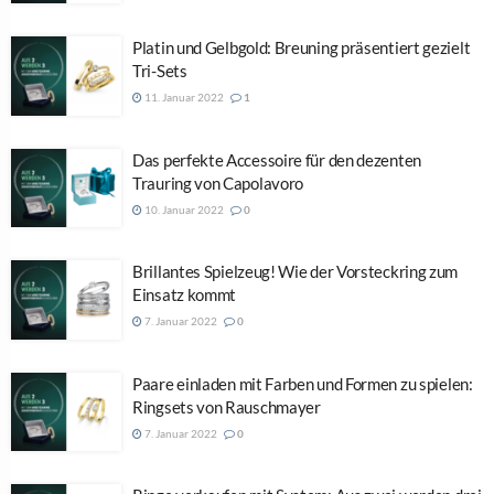
Platin und Gelbgold: Breuning präsentiert gezielt
Tri-Sets
11. Januar 2022
1
Das perfekte Accessoire für den dezenten
Trauring von Capolavoro
10. Januar 2022
0
Brillantes Spielzeug! Wie der Vorsteckring zum
Einsatz kommt
7. Januar 2022
0
Paare einladen mit Farben und Formen zu spielen:
Ringsets von Rauschmayer
7. Januar 2022
0