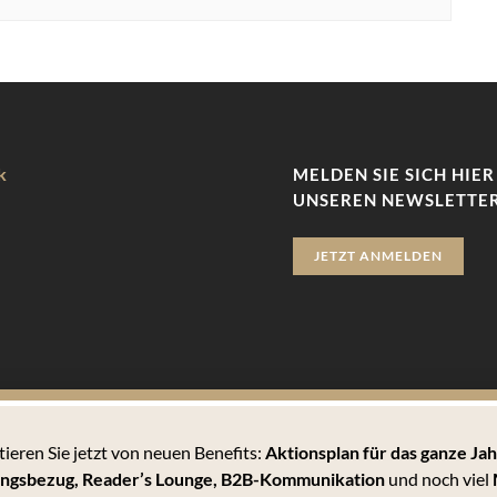
k
MELDEN SIE SICH HIER
UNSEREN NEWSLETTER
JETZT ANMELDEN
tieren Sie jetzt von neuen Benefits:
Aktionsplan für das ganze Jah
zu bieten. Hierbei handelt es sich um kleine Textdateien, die auf 
ngsbezug, Reader’s Lounge,
B2B-Kommunikation
und noch viel
 können Sie sämtlichen Cookies zustimmen oder unter den Einstellu