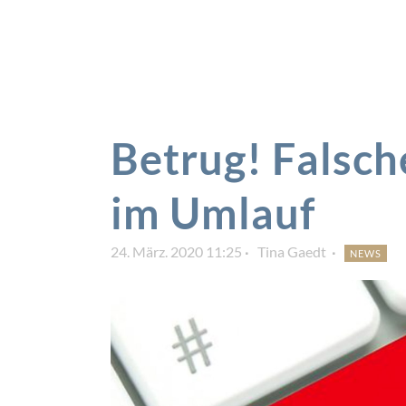
Betrug! Falsc
im Umlauf
24. März. 2020 11:25
Tina Gaedt
NEWS