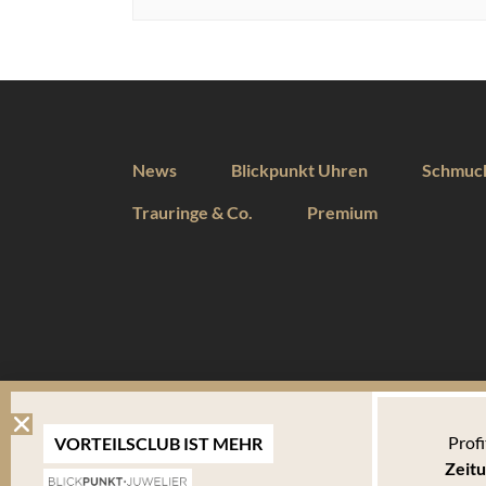
News
Blickpunkt Uhren
Schmuc
Trauringe & Co.
Premium
DIESE WEBSEITE VERWENDET COOKIES
Profi
VORTEILSCLUB IST MEHR
Wir verwenden Cookies um Ihnen eine optimale Benutzererfahrung 
Zeitu
Endgerät abgelegt werden. Um die Website weiterhin zu nutzen,