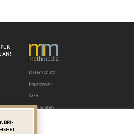
 FÜR
 AN!
Datenschutz
Impressum
AGB
Mediadaten
r,
BPJ-
Ihrem
MEHR!
ngen