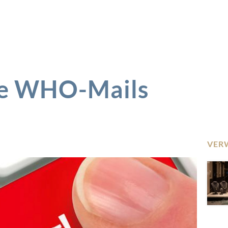
he WHO-Mails
VER