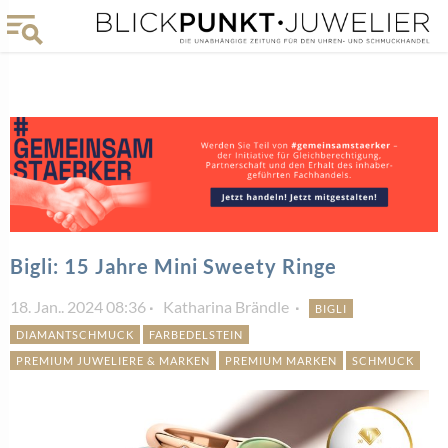
Bigli: 15 Jahre Mini Sweety Ringe
18. Jan.. 2024 08:36
Katharina Brändle
BIGLI
DIAMANTSCHMUCK
FARBEDELSTEIN
PREMIUM JUWELIERE & MARKEN
PREMIUM MARKEN
SCHMUCK