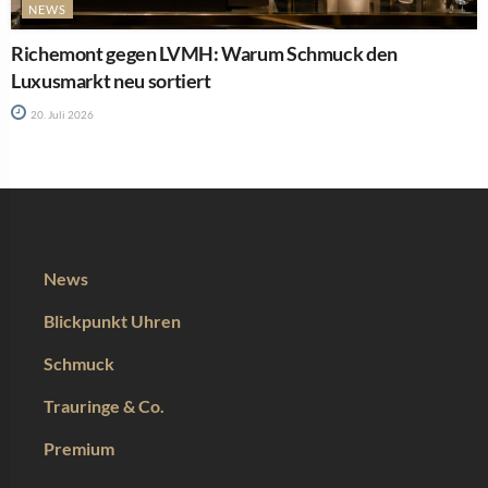
NEWS
Richemont gegen LVMH: Warum Schmuck den
Luxusmarkt neu sortiert
20. Juli 2026
News
Blickpunkt Uhren
Schmuck
Trauringe & Co.
Premium