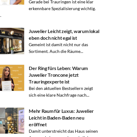
Gerade bei Trauringen ist eine klar
erkennbare Spezialisierung wichtig.
.
Juwelier Leicht zeigt, warum lokal
eben doch nicht egal ist
Gemeint ist damit nicht nur das
Sortiment. Auch die Räume...
Der Ring fürs Leben: Warum
Juwelier Troncone jetzt
Trauringexperte ist
Bei den aktuellen Bestsellern zeigt
sich eine klare Nachfrage nach...
Mehr Raum für Luxus: Juwelier
Leicht in Baden-Baden neu
eröffnet
Damit unterstreicht das Haus seinen