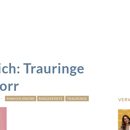
d
ch: Trauringe
orr
MARION KNORR
RINGEXPERTE
TRAURINGE
VER