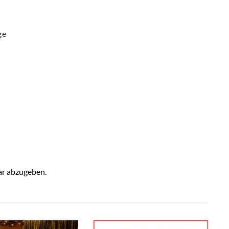
ge
r abzugeben.