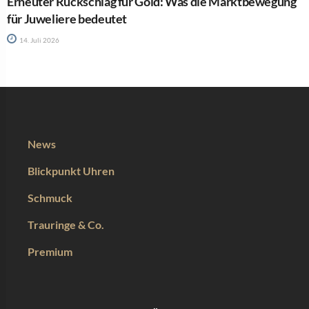
Erneuter Rückschlag für Gold: Was die Marktbewegung
für Juweliere bedeutet
14. Juli 2026
News
Blickpunkt Uhren
Schmuck
Trauringe & Co.
Premium