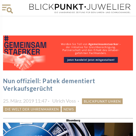
Nun offiziell: Patek dementiert
Verkaufsgerücht
25. März. 2019 11:47
Ulrich Voss
BLICKPUNKT UHREN
DIE WELT DER UHRENMARKEN
NEWS