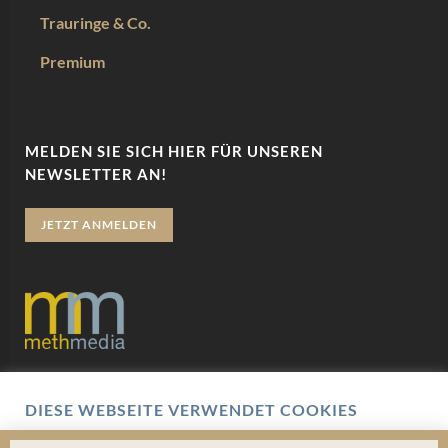
Trauringe & Co.
Premium
MELDEN SIE SICH HIER FÜR UNSEREN
NEWSLETTER AN!
JETZT ANMELDEN
Datenschutz
DIESE WEBSEITE VERWENDET COOKIES
Impressum
Wir verwenden Cookies um Ihnen eine optimale