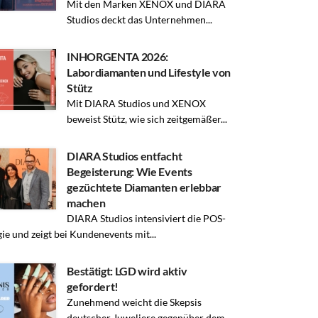
Mit den Marken XENOX und DIARA
Studios deckt das Unternehmen...
INHORGENTA 2026:
Labordiamanten und Lifestyle von
Stütz
Mit DIARA Studios und XENOX
beweist Stütz, wie sich zeitgemäßer...
DIARA Studios entfacht
Begeisterung: Wie Events
gezüchtete Diamanten erlebbar
machen
DIARA Studios intensiviert die POS-
gie und zeigt bei Kundenevents mit...
Bestätigt: LGD wird aktiv
gefordert!
Zunehmend weicht die Skepsis
deutscher Juweliere gegenüber dem