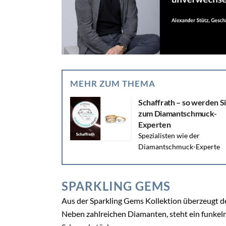
MEHR ZUM THEMA
Schaffrath – so werden S
zum Diamantschmuck-
Experten
Spezialisten wie der
Diamantschmuck-Experte
werden wahrgenommen. Schaffrath stellt ein
erstklassiges Experten Angebot zur Verfügung,
SPARKLING GEMS
Aus der Sparkling Gems Kollektion überzeugt de
Neben zahlreichen Diamanten, steht ein funkeln