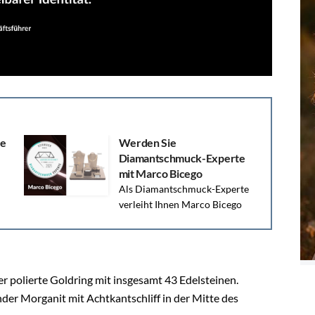
ie
Werden Sie
Diamantschmuck-Experte
mit Marco Bicego
Als Diamantschmuck-Experte
verleiht Ihnen Marco Bicego
ein klares Profil, Qualität und eine perfekt
abgestimmte Auswahl an Produkten.
r polierte Goldring mit insgesamt 43 Edelsteinen.
der Morganit mit Achtkantschliff in der Mitte des