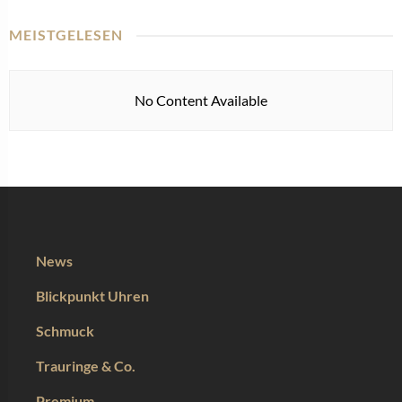
MEISTGELESEN
No Content Available
News
Blickpunkt Uhren
Schmuck
Trauringe & Co.
Premium