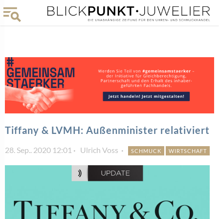
Tiffany & LVMH: Außenminister relativiert
28. Sep.. 2020 12:01
Ulrich Voss
SCHMUCK
WIRTSCHAFT