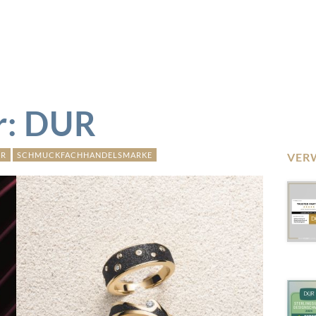
r: DUR
UR
SCHMUCKFACHHANDELSMARKE
VER