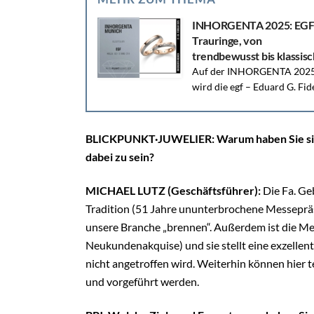
INHORGENTA 2025: EGF
Trauringe, von
trendbewusst bis klassisc
Auf der INHORGENTA 202
wird die egf – Eduard G. Fid
GmbH ihre beeindruckende Bandbreite an
Trauringen und Schmuckstücken präsentieren,...
BLICKPUNKT·JUWELIER: Warum haben Sie sic
dabei zu sein?
MICHAEL LUTZ (Geschäftsführer):
Die Fa. Geb
Tradition (51 Jahre ununterbrochene Messepräse
unsere Branche „brennen“. Außerdem ist die Mes
Neukundenakquise) und sie stellt eine exzellent
nicht angetroffen wird. Weiterhin können hier
und vorgeführt werden.