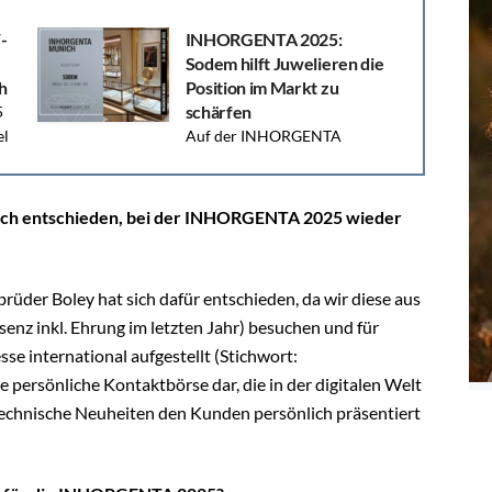
-
INHORGENTA 2025:
Sodem hilft Juwelieren die
h
Position im Markt zu
schärfen
5
el
Auf der INHORGENTA
präsentiert SODEM, wie Juweliere durch
Verzahnung von markenfokussierter Verpackung,
Innenraum- und Schaufenstergestaltung profitieren
h entschieden, bei der INHORGENTA 2025 wieder
können.
rüder Boley hat sich dafür entschieden, da wir diese aus
nz inkl. Ehrung im letzten Jahr) besuchen und für
se international aufgestellt (Stichwort:
e persönliche Kontaktbörse dar, die in der digitalen Welt
 technische Neuheiten den Kunden persönlich präsentiert