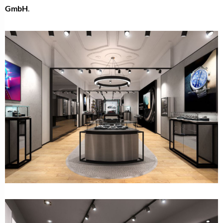
GmbH
.